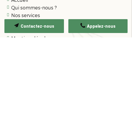
Qui sommes-nous ?
Nos services
Nos réalisations
Contactez-nous
Appelez-nous
Contact
Mentions légales
Politique de confidentialité
Plan du site
Contactez-nous
1601 Route de la Vallée
27210
Fatouville-Grestain
Afficher le numéro
Afficher le mobile