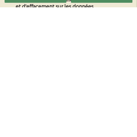
et d'effacement sur les données
personnelles qui vous concernent. Pour
plus d’informations, cliquez
ici
.
*
Champs obligatoires
Accès rapide
Accueil
Qui sommes-nous ?
Nos services